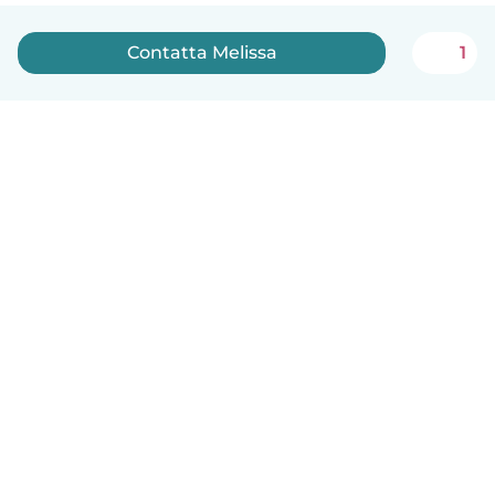
Contatta Melissa
1
Italiano
Come funziona
Aiuto
Termini e privacy
Prezzi
Dati aziendali
Babysits per le aziende
Standard della community