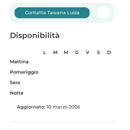
Contatta Tawana Luiza
Disponibilità
L
M
M
G
V
S
D
Mattina
Pomeriggio
Sera
Notte
Aggiornato:
10 marzo 2026