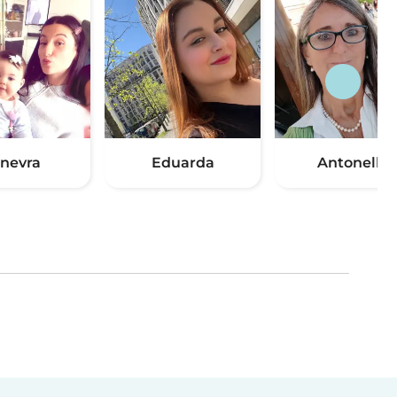
inevra
Eduarda
Antonella