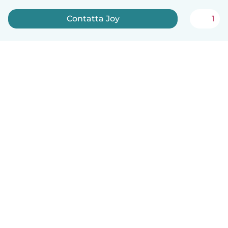
Contatta Joy
1
Italiano
Come funziona
Aiuto
Termini e privacy
Prezzi
Dati aziendali
Babysits per le aziende
Standard della community