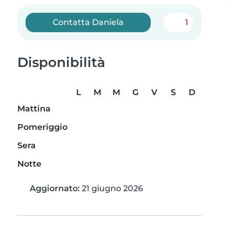
Contatta Daniela
1
Disponibilità
L
M
M
G
V
S
D
Mattina
Pomeriggio
Sera
Notte
Aggiornato:
21 giugno 2026