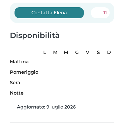
Contatta Elena
11
Disponibilità
L
M
M
G
V
S
D
Mattina
Pomeriggio
Sera
Notte
Aggiornato:
9 luglio 2026