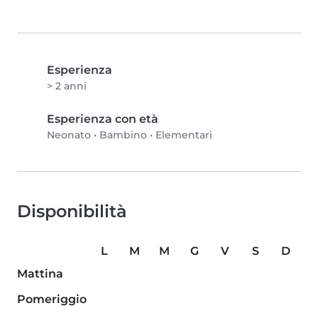
Esperienza
> 2 anni
Esperienza con età
Neonato
•
Bambino
•
Elementari
Disponibilità
L
M
M
G
V
S
D
Mattina
Pomeriggio