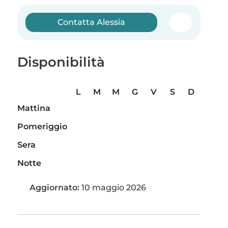
Contatta Alessia
Disponibilità
L
M
M
G
V
S
D
Mattina
Pomeriggio
Sera
Notte
Aggiornato:
10 maggio 2026