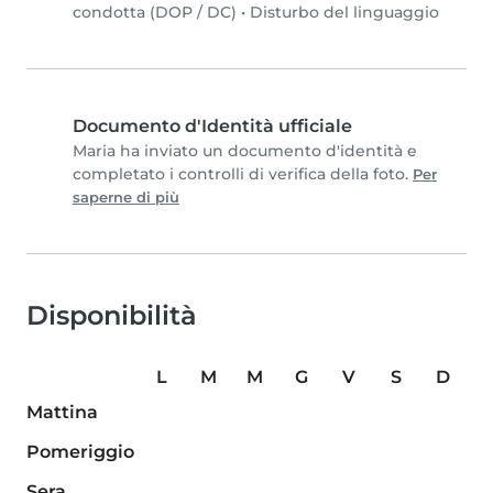
condotta (DOP / DC)
•
Disturbo del linguaggio
Documento d'Identità ufficiale
Maria ha inviato un documento d'identità e
completato i controlli di verifica della foto.
Per
saperne di più
Disponibilità
L
M
M
G
V
S
D
Mattina
Pomeriggio
Sera