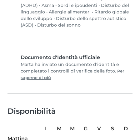
(ADHD)
•
Asma
•
Sordi e ipoudenti
•
Disturbo del
linguaggio
•
Allergie alimentari
•
Ritardo globale
dello sviluppo
•
Disturbo dello spettro autistico
(ASD)
•
Disturbo del sonno
Documento d'Identità ufficiale
Marta ha inviato un documento d'identità e
completato i controlli di verifica della foto.
Per
saperne di più
Disponibilità
L
M
M
G
V
S
D
Mattina