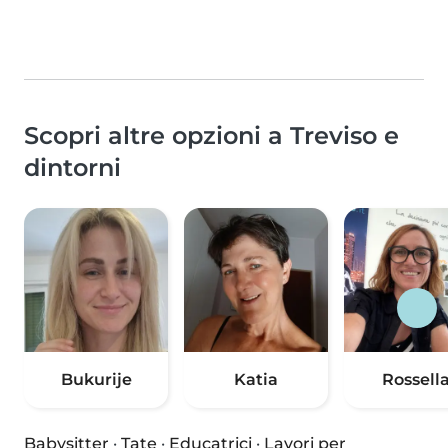
Scopri altre opzioni a Treviso e
dintorni
Bukurije
Katia
Rossell
Babysitter
·
Tate
·
Educatrici
·
Lavori per