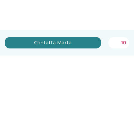
Contatta Marta
10
Italiano
Come funziona
Aiuto
Termini e privacy
Prezzi
Dati aziendali
Babysits per le aziende