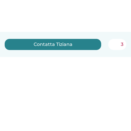
Contatta Tiziana
3
Italiano
Come funziona
Aiuto
Termini e privacy
Prezzi
Dati aziendali
Babysits per le aziende