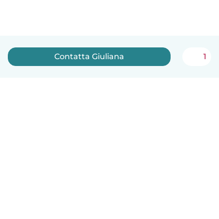
Contatta Giuliana
1
Italiano
Come funziona
Aiuto
Termini e privacy
Prezzi
Dati aziendali
Babysits per le aziende
Standard della community