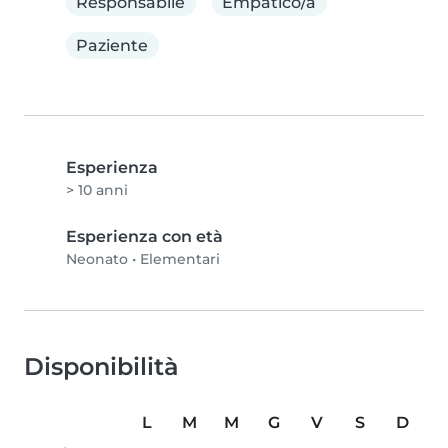
Responsabile
Empatico/a
Paziente
Esperienza
> 10 anni
Esperienza con età
Neonato
•
Elementari
Disponibilità
L
M
M
G
V
S
D