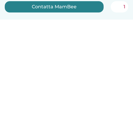
Contatta MamBee
1
Italiano
Come funziona
Aiuto
Termini e privacy
Prezzi
Dati aziendali
Babysits per le aziende
Standard della community