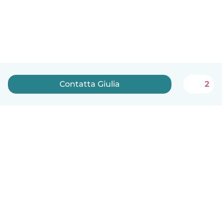
Contatta Giulia
2
Italiano
Come funziona
Aiuto
Termini e privacy
Prezzi