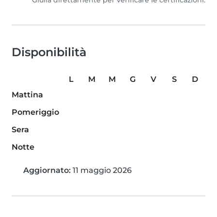
Giulia direttamente per verificare le certificazioni.
Disponibilità
L
M
M
G
V
S
D
Mattina
Pomeriggio
Sera
Notte
Aggiornato:
11 maggio 2026