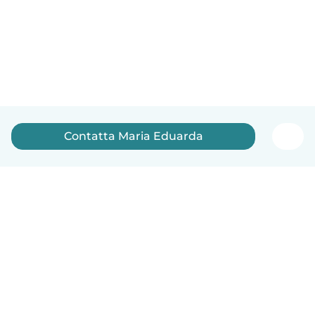
Contatta Maria Eduarda
Italiano
Come funziona
Aiuto
Termini e privacy
Prezzi