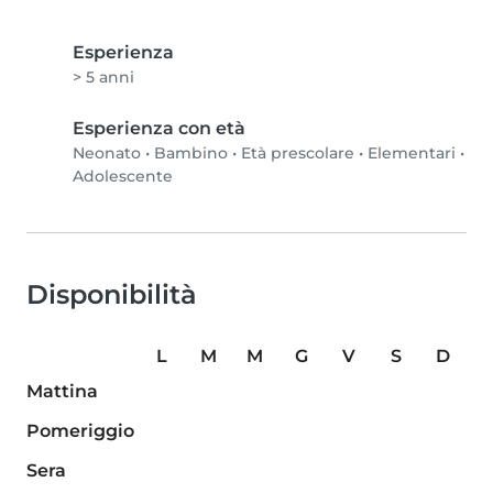
Esperienza
> 5 anni
Esperienza con età
Neonato
•
Bambino
•
Età prescolare
•
Elementari
•
Adolescente
Disponibilità
L
M
M
G
V
S
D
Mattina
Pomeriggio
Sera