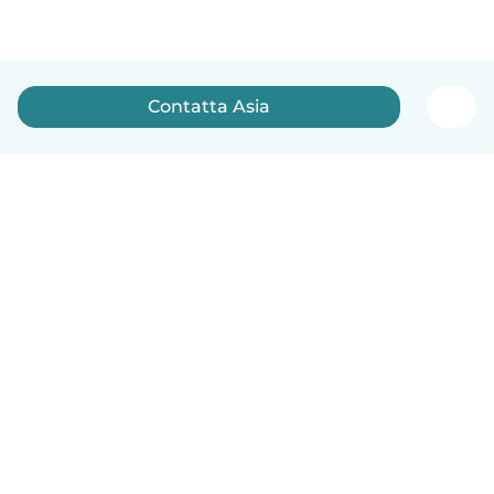
Contatta Asia
Italiano
Come funziona
Aiuto
Termini e privacy
Prezzi
Dati aziendali
Babysits per le aziende
Standard della community