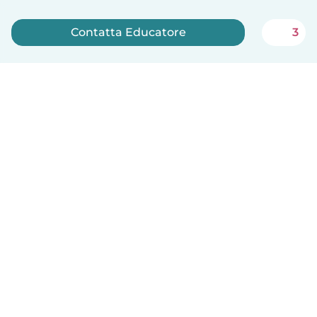
Contatta Educatore
3
Iscriviti ora
Italiano
Come funziona
Aiuto
Termini e privacy
Prezzi
Dati aziendali
Babysits per le aziende
Standard della community