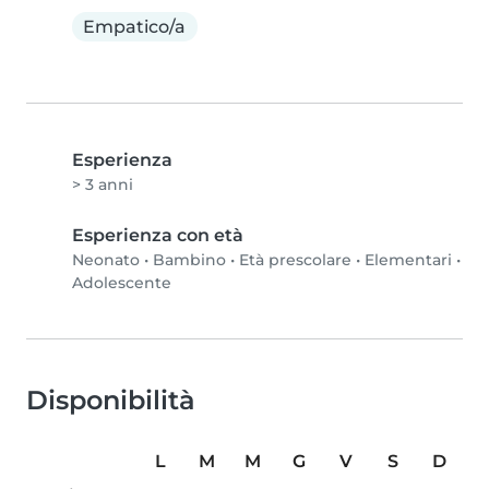
Empatico/a
Esperienza
> 3 anni
Esperienza con età
Neonato
•
Bambino
•
Età prescolare
•
Elementari
•
Adolescente
Disponibilità
L
M
M
G
V
S
D