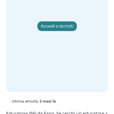
Accedi o iscriviti
Ultima attività:
3 mesi fa
Educatore (56) da Fano. Se cerchi un educatore > 