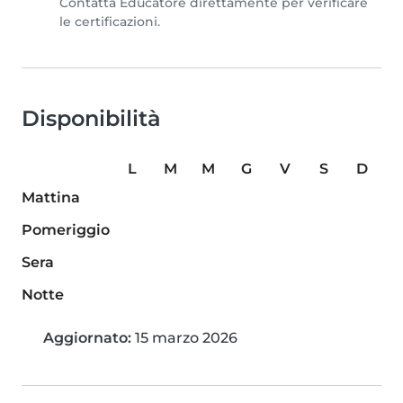
Contatta Educatore direttamente per verificare
le certificazioni.
Disponibilità
L
M
M
G
V
S
D
Mattina
Pomeriggio
Sera
Notte
Aggiornato:
15 marzo 2026