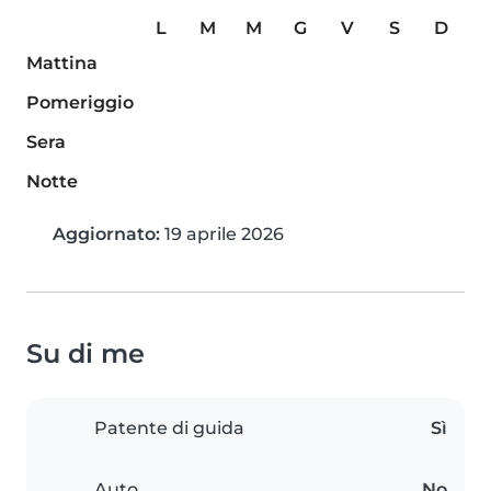
L
M
M
G
V
S
D
Mattina
Pomeriggio
Sera
Notte
Aggiornato:
19 aprile 2026
Su di me
Patente di guida
Sì
Auto
No