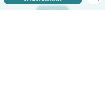
Iscriviti ora
Italiano
Come funziona
Aiuto
Termini e privacy
Prezzi
Dati aziendali
Babysits per le aziende
Standard della community
© Babysits B.V.