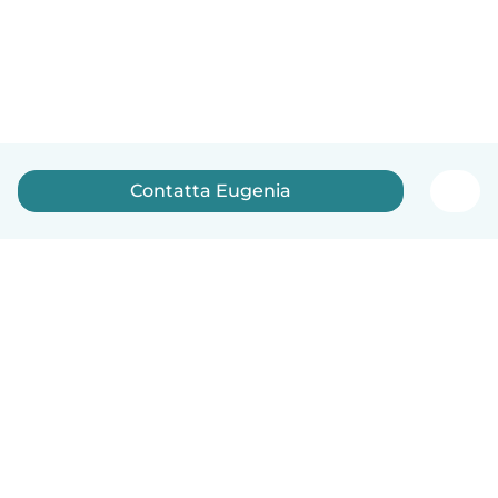
Contatta Eugenia
Italiano
Come funziona
Aiuto
Termini e privacy
Prezzi