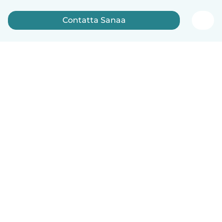
Contatta Sanaa
Italiano
Come funziona
Aiuto
Termini e privacy
Prezzi
Dati aziendali
Babysits per le aziende
Standard della community