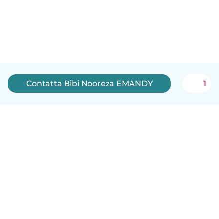
Contatta Bibi Nooreza EMANDY
1
Italiano
Come funziona
Aiuto
Termini e privacy
Prezzi