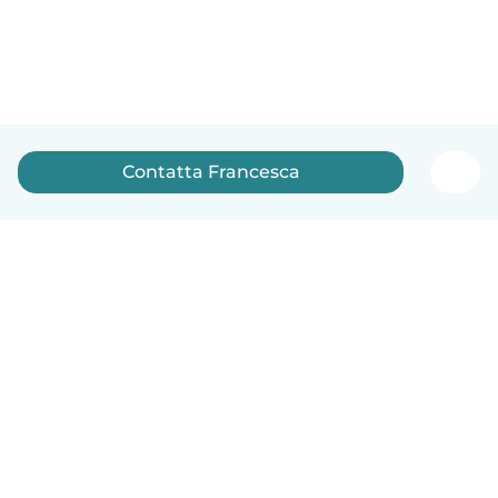
Contatta Francesca
Italiano
Come funziona
Aiuto
Termini e privacy
Prezzi
Dati aziendali
Babysits per le aziende