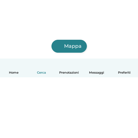
Mappa
Home
Cerca
Prenotazioni
Messaggi
Preferiti
Italiano
Come funziona
Aiuto
Termini e privacy
Prezzi