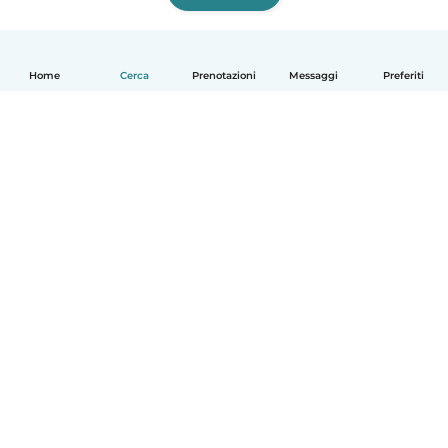
Home
Cerca
Prenotazioni
Messaggi
Preferiti
Italiano
Come funziona
Aiuto
Termini e privacy
Prezzi
Dati aziendali
Babysits per le aziende
Standard della community
© Babysits B.V.