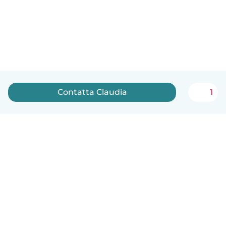
Contatta Claudia
1
Italiano
Come funziona
Aiuto
Termini e privacy
Prezzi