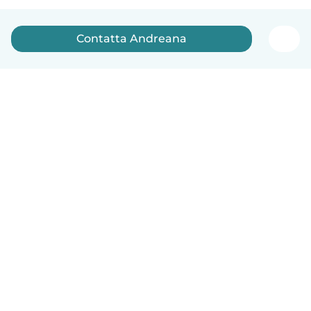
Contatta Andreana
Italiano
Come funziona
Aiuto
Termini e privacy
Prezzi
Dati aziendali
Babysits per le aziende
Standard della community