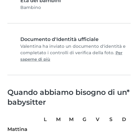
Età dei bambini
Bambino
Documento d'Identità ufficiale
Valentina ha inviato un documento d'identità e
completato i controlli di verifica della foto.
Per
saperne di più
Quando abbiamo bisogno di un*
babysitter
L
M
M
G
V
S
D
Mattina