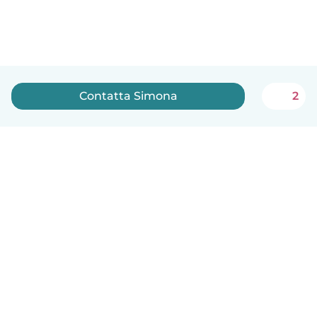
Contatta Simona
2
Italiano
Come funziona
Aiuto
Termini e privacy
Prezzi
Dati aziendali
Babysits per le aziende