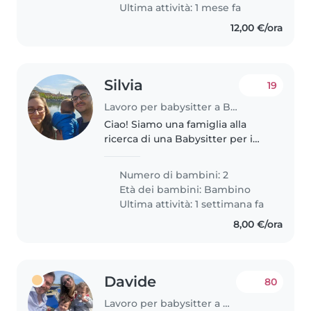
tata per Stella che si occupi di..
Ultima attività: 1 mese fa
12,00 €/ora
Silvia
19
Lavoro per babysitter a Brescia
Ciao! Siamo una famiglia alla
ricerca di una Babysitter per i
nostri due bambini. Uno di 3
anni e l'altro di un anno e mezzo.
Numero di bambini: 2
Orario e giorni da concordare di
Età dei bambini:
Bambino
mese in mese. Meglio..
Ultima attività: 1 settimana fa
8,00 €/ora
Davide
80
Lavoro per babysitter a Brescia