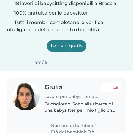
18 lavori di babysitting disponibili a Brescia
100% gratuito per le babysitter
Tutti i membri completano la verifica
obbligatoria del documento d'identità
Iscriviti gratis
4,7 / 5
Giulia
29
Lavoro per babysitter a Brescia
Buongiorno, Sono alla ricerca di
una babysitter per mio figlio che
compirà 9 mesi tra poco. Mi
servirebbe una persona
Numero di bambini: 1
disponibile tutto il giorno dal
Età dei bambini:
Età