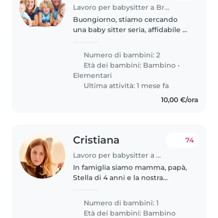
Lavoro per babysitter a Brescia
Buongiorno, stiamo cercando
una baby sitter seria, affidabile e
paziente per i nostri due figli di 4
e 10 anni. Cerchiamo una
Numero di bambini: 2
persona con esperienza con i
Età dei bambini:
Bambino
•
bambini, disponibile ad aiutare..
Elementari
Ultima attività: 1 mese fa
10,00 €/ora
Cristiana
74
Lavoro per babysitter a Brescia
In famiglia siamo mamma, papà,
Stella di 4 anni e la nostra
cagnolona Penny Labrador di 13
anni. Abitiamo in centro a
Numero di bambini: 1
Brescia. Stiamo cercando una
Età dei bambini:
Bambino