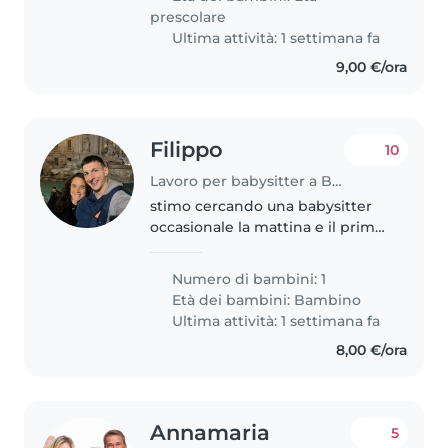
Lunedi al Venerdi solo per la..
prescolare
Ultima attività: 1 settimana fa
9,00 €/ora
Filippo
10
Lavoro per babysitter a Brescia
stimo cercando una babysitter
occasionale la mattina e il primo
pomeriggio per quando nostro
figlio non va al nido e magari per
Numero di bambini: 1
qualche sera
Età dei bambini:
Bambino
Ultima attività: 1 settimana fa
8,00 €/ora
Annamaria
5