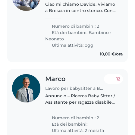
Ciao mi chiamo Davide. Viviamo
a Brescia in centro storico. Con
mia moglie Carolina abbiamo
una bambina di 4 anni (Ginevra)
Numero di bambini: 2
e un bambino di 1 anno
Età dei bambini:
Bambino
•
(Ludovico). Abbiamo bisogno di
Neonato
un..
Ultima attività: oggi
10,00 €/ora
Marco
12
Lavoro per babysitter a Brescia
Annuncio – Ricerca Baby Sitter /
Assistente per ragazza disabile
Famiglia di Brescia cerca baby
sitter affidabile e sensibile per
Numero di bambini: 2
una ragazza di 16 anni con
Età dei bambini:
disabilità cognitiva non..
Ultima attività: 2 mesi fa