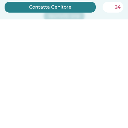
Contatta Genitore
24
Iscriviti ora
Babysits è gratuito per le babysitter!
Italiano
Come funziona
Aiuto
Termini e privacy
Prezzi
Dati aziendali
Babysits per le aziende
Standard della community