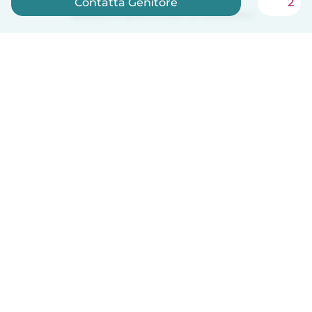
Contatta Genitore
2
Babysits è gratuito per le babysitter!
Italiano
Come funziona
Aiuto
Termini e privacy
Prezzi
Dati aziendali
Babysits per le aziende
Standard della community