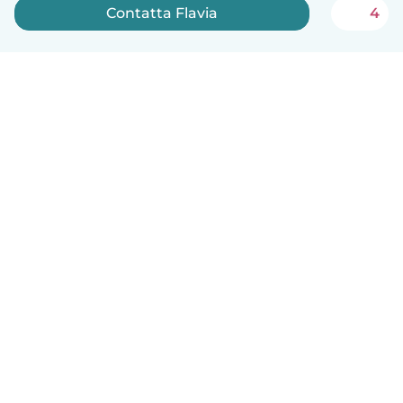
Contatta Flavia
4
Italiano
Come funziona
Aiuto
Termini e privacy
Prezzi
Dati aziendali
Babysits per le aziende
Standard della community