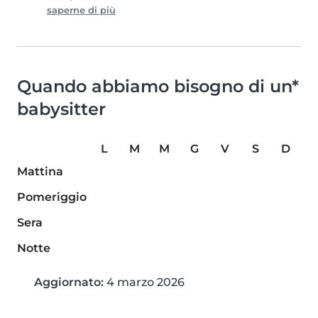
saperne di più
Quando abbiamo bisogno di un*
babysitter
L
M
M
G
V
S
D
Mattina
Pomeriggio
Sera
Notte
Aggiornato:
4 marzo 2026