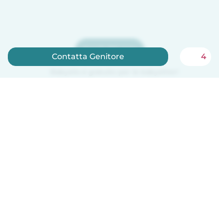
Iscriviti ora
Contatta Genitore
4
Babysits è gratuito per le babysitter!
Italiano
Come funziona
Aiuto
Termini e privacy
Prezzi
Dati aziendali
Babysits per le aziende
Standard della community