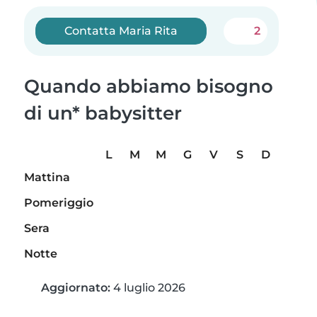
Contatta Maria Rita
2
Quando abbiamo bisogno
di un* babysitter
L
M
M
G
V
S
D
Mattina
Pomeriggio
Sera
Notte
Aggiornato:
4 luglio 2026