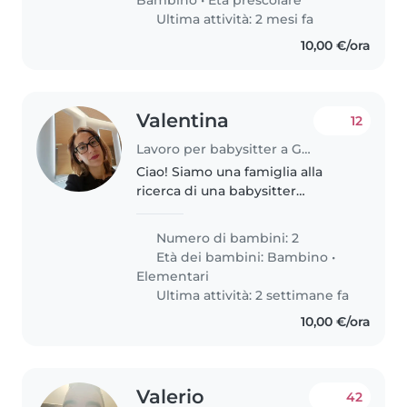
Ultima attività: 2 mesi fa
10,00 €/ora
Valentina
12
Lavoro per babysitter a Genova
Ciao! Siamo una famiglia alla
ricerca di una babysitter
affidabile per i nostri due figli, un
bambino in età prescolare e un
Numero di bambini: 2
bambino in età scolare. I nostri
Età dei bambini:
Bambino
•
figli sono calmi, curiosi..
Elementari
Ultima attività: 2 settimane fa
10,00 €/ora
Valerio
42