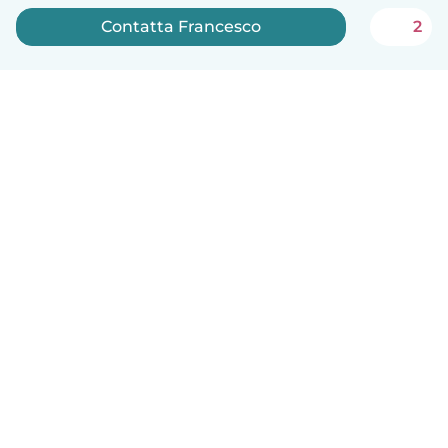
Contatta Francesco
2
Italiano
Come funziona
Aiuto
Termini e privacy
Prezzi
Dati aziendali
Babysits per le aziende
Standard della community