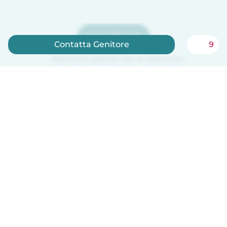
Iscriviti ora
Contatta Genitore
9
Babysits è gratuito per le babysitter!
Italiano
Come funziona
Aiuto
Termini e privacy
Prezzi
Dati aziendali
Babysits per le aziende
Standard della community