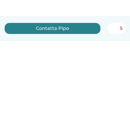
Contatta Pipo
5
Italiano
Come funziona
Aiuto
Termini e privacy
Prezzi
Dati aziendali
Babysits per le aziende
Standard della community