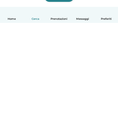
Home
Cerca
Prenotazioni
Messaggi
Preferiti
Italiano
Come funziona
Aiuto
Termini e privacy
Prezzi
Dati aziendali
Babysits per le aziende
Standard della community