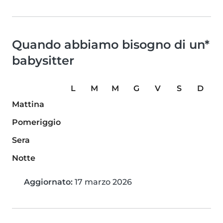
Quando abbiamo bisogno di un*
babysitter
L
M
M
G
V
S
D
Mattina
Pomeriggio
Sera
Notte
Aggiornato:
17 marzo 2026