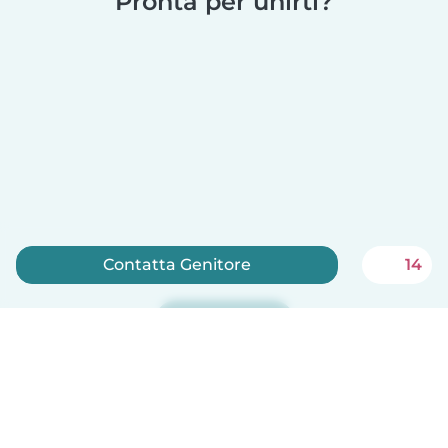
Pronta per unirti?
Contatta Genitore
14
Iscriviti ora
Babysits è gratuito per le babysitter!