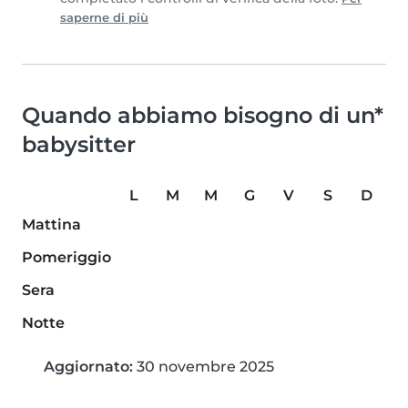
saperne di più
Quando abbiamo bisogno di un*
babysitter
L
M
M
G
V
S
D
Mattina
Pomeriggio
Sera
Notte
Aggiornato:
30 novembre 2025