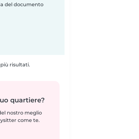
ria del documento
iù risultati.
tuo quartiere?
del nostro meglio
ysitter come te.