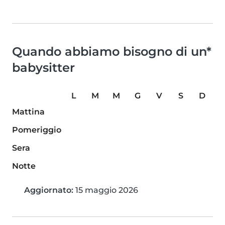
Quando abbiamo bisogno di un*
babysitter
L
M
M
G
V
S
D
Mattina
Pomeriggio
Sera
Notte
Aggiornato:
15 maggio 2026