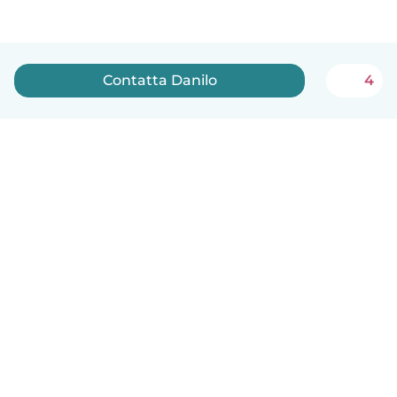
Contatta Danilo
4
Italiano
Come funziona
Aiuto
Termini e privacy
Prezzi
Dati aziendali
Babysits per le aziende
Standard della community