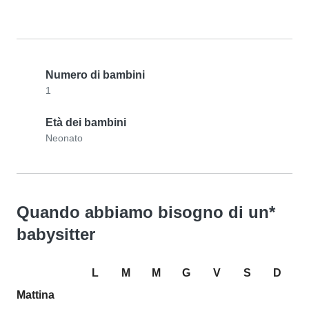
Numero di bambini
1
Età dei bambini
Neonato
Quando abbiamo bisogno di un*
babysitter
L
M
M
G
V
S
D
Mattina