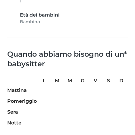
1
Età dei bambini
Bambino
Quando abbiamo bisogno di un*
babysitter
L
M
M
G
V
S
D
Mattina
Pomeriggio
Sera
Notte