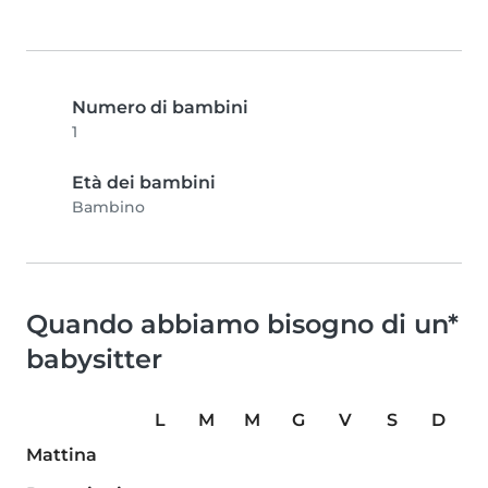
Numero di bambini
1
Età dei bambini
Bambino
Quando abbiamo bisogno di un*
babysitter
L
M
M
G
V
S
D
Mattina