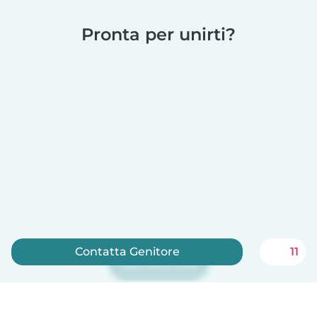
Pronta per unirti?
Contatta Genitore
11
Iscriviti ora
Babysits è gratuito per le babysitter!