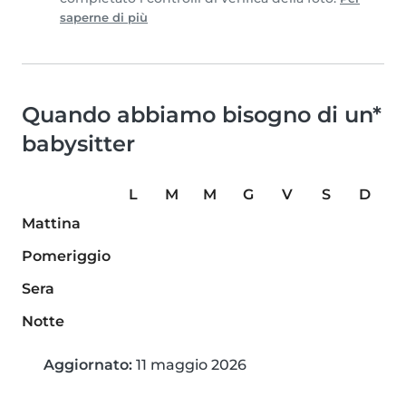
saperne di più
Quando abbiamo bisogno di un*
babysitter
L
M
M
G
V
S
D
Mattina
Pomeriggio
Sera
Notte
Aggiornato:
11 maggio 2026