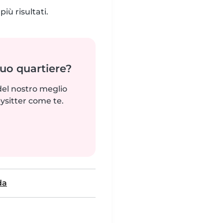
iù risultati.
tuo quartiere?
del nostro meglio
ysitter come te.
da