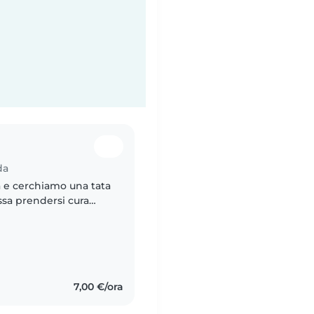
da
a e cerchiamo una tata
sa prendersi cura
esi. Sono due bimbe
7,00 €/ora