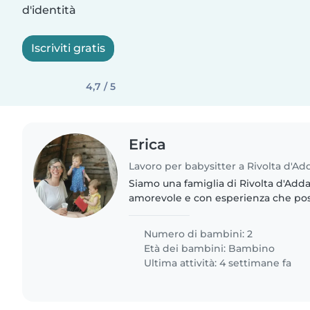
d'identità
Iscriviti gratis
4,7 / 5
Erica
Lavoro per babysitter a Rivolta d'Ad
Siamo una famiglia di Rivolta d'Add
amorevole e con esperienza che pos
delle nostre due gemelline di 20 m
affettuose, sempre..
Numero di bambini: 2
Età dei bambini:
Bambino
Ultima attività: 4 settimane fa